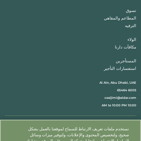
تسوق
المطاعم والمقاهي
الترفيه
الولاء
مكافآت دارنا
المستأجرين
استفسارات التأجير
Al Ain, Abu Dhabi, UAE
6005 65464
csaljimi@aldar.com
10:00 AM to 10:00 PM
اتبعنا@
نستخدم ملفات تعريف الارتباط للسماح لموقعنا بالعمل بشكل
English
حدد موقعنا
اتصل بنا
صحيح، ولتخصيص المحتوى والإعلانات، ولتوفير ميزات وسائل
التواصل الاجتماعي ولتحليل حركة المرور على الموقع. ونشارك