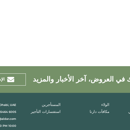
 في العروض، آخر الأخبار والمزيد
الإ
 Dhabi, UAE
الولاء
المستأجرين
مكافآت دارنا
استفسارات التأجير
6005 65464
@aldar.com
10:00 AM to 10:00 PM