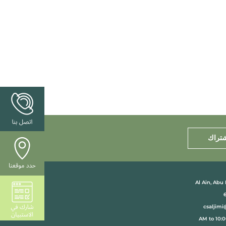
شتراك
Al Ain, Abu
csaljimi