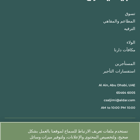
تسوق
المطاعم والمقاهي
الترفيه
الولاء
مكافآت دارنا
المستأجرين
استفسارات التأجير
Al Ain, Abu Dhabi, UAE
6005 65464
csaljimi@aldar.com
10:00 AM to 10:00 PM
اتبعنا@
نستخدم ملفات تعريف الارتباط للسماح لموقعنا بالعمل بشكل
English
حدد موقعنا
اتصل بنا
صحيح، ولتخصيص المحتوى والإعلانات، ولتوفير ميزات وسائل