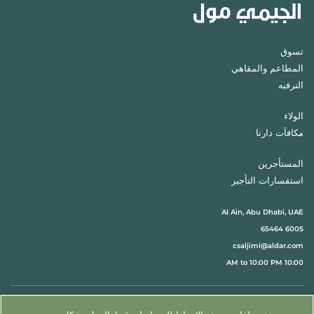
تسوق
المطاعم والمقاهي
الترفيه
الولاء
مكافآت دارنا
المستأجرين
استفسارات التأجير
Al Ain, Abu Dhabi, UAE
6005 65464
csaljimi@aldar.com
10:00 AM to 10:00 PM
اتبعنا@