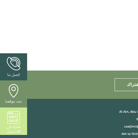
شتراك
Al Ain, Abu
csaljimi