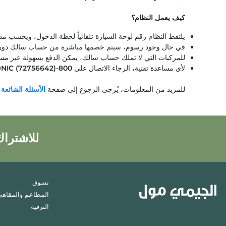
كيف يعمل النظام؟
يلتقط النظام رقم لوحة السيارة تلقائياً لحظة الدخول، ويحسب مد
في حال وجود رسوم، سيتم خصمها مباشرة من حساب سالك دون ال
للمركبات التي لا تملك حساب سالك، يمكن الدفع بسهولة عبر مسح رمز الـQR المخصص في مواقف المول والدف
لأي مساعدة تقنية، الرجاء الاتصال على
800-PARKONIC (72756642)
للمزيد من المعلومات، يُرجى الرجوع إلى صفحة
الأسئلة الشائعة
للاشتراك
تسوق
المطاعم والمقاهي
الترفيه